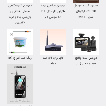
مسدود کننده موبایل
دوربین چشمى درب
دوربین آندوسکوپی
10 آنتنه اینترنال
مانیتور دار مدل YB-
صنعتی شلنگی و
مدل MB11
43 موشن دار
بازرسی چاه و لوله
۲۰متری
دوربین ثبت وقایع
کاور وای فای ضد
رنگ ضد امواج ۵G
خودرو مدل 3 لنز
امواج