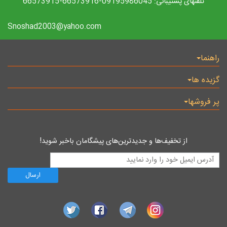
تلفنهای پشتیبانی: 09195986045-66573916-66573915
Snoshad2003@yahoo.com
راهنما
گزیده ها
پر فروشها
از تخفیف‌ها و جدیدترین‌های پیشگامان باخبر شوید!